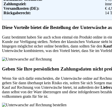
Zahlungsziel:
inne
1043
Versandkosten (DE):
€ 4
Telefon:
+49 
Rückgaberecht:
14 
Fax:
+49 
Retoure kostenlos:
Nei
Email:
ser
Retourenschein:
muss
Soziale Kanäle:
Lieferung in:
Diese Vorteile bietet die Bestellung der Unterwäsche 
Weiterführende Informationen:
Blo
Weitere Zahlungsmethoden:
Ganz bestimmt haben Sie auch schon einmal ein Produkt online in einem
Kunde zur Verfügung stellen. Neben der klassischen Vorkasse steht 
Adresse:
Fuc
hingegen möglichst sicher online bestellen, dann sollten Sie den
Kauf
Dac
Unterwäsche kombinieren, was den Vorteil bietet, dass Sie im Vorfe
5384
Telefon:
0224
Fax:
+49 
Email:
inf
Geben Sie Ihre persönlichen Zahlungsdaten nicht prei
Wenn Sie sich dafür entscheiden, die Unterwäsche online auf Rechnun
gehen Sie dann überhaupt kein Risiko ein, sofern Sie sich Sorgen m
Kauf auf Rechnung von Unterwäsche bietet, ist außerdem der
Liefer
dann selbst von der Ware überzeugen und diese infolgedessen bezahl
vollkommen gratis für Sie ist.