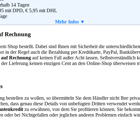
rhalb 14 Tagen
7 Berlin
,95 mit DPD, € 5,95 mit DHL
(0) 800 240 10 20
Tage
(0) 30 2759 46 93
n
Mehr Infos ▼
vice@zalando.de
 angefordert werden
auf Rechnung
g
,
AGB
 Shop bestellt. Dabei sind Ihnen mit Sicherheit die unterschiedlichen 
hier in der Regel auch die Bezahlung per Kredtikarte, PayPal, Banküb
hs & Weber Handels GmbH
 auf Rechnung
auf keinen Fall außer Acht lassen. Selbstverständlich 
hsweg 15
ld der Lieferung keinen einzigen Cent an den Online-Shop überweisen 
2 Troisdorf
1 / 162 90 44
(0) 2241 / 8944902
o@andalous-dessous.de
s
g bestellen zu wollen, so übermitteln Sie dem Händler nicht Ihre pri
achen, dass genau diese Details von unbefugten Dritten verwendet wer
antenkredit
zu erwähnen, von dem Sie profitieren können. Sie beko
en oder bei Nichtgefallen oder jeglichen anderen Problemen einfach w