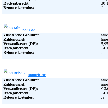
Rückgaberecht:
30 
Retoure kostenlos:
Ja
Retourenschein:
im P
Lieferung in:
Weitere Zahlungsmethoden:
baur.de
Adresse:
Ott
Zusätzliche Gebühren:
fall
Wan
Zahlungsziel:
inne
221
Versandkosten (DE):
5,95
Telefon:
+49 
Rückgaberecht:
14 
Fax:
+49 
Retoure kostenlos:
Ja
Email:
serv
Retourenschein:
im P
Soziale Kanäle:
Lieferung in:
Weiterführende Informationen:
Blo
Weitere Zahlungsmethoden:
bonprix.de
Adresse:
Bau
Zusätzliche Gebühren:
fall
Bah
Zahlungsziel:
inne
962
Versandkosten (DE):
€ 5,
Telefon:
+49
Rückgaberecht:
14 
Fax:
+49
Retoure kostenlos:
Ja
Email:
ser
Retourenschein:
im P
Soziale Kanäle:
Lieferung in:
Weiterführende Informationen:
Blo