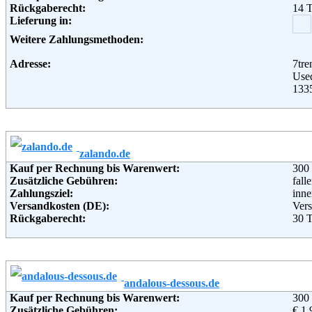
Rückgaberecht:
14 
Wan
Lieferung in:
221
Deu
Weitere Zahlungsmethoden:
Telefon:
+49 
Fax:
+49 
Adresse:
7tr
Email:
serv
Use
Soziale Kanäle:
1335
Weiterführende Informationen:
Blo
Telefon:
+49 
Fax:
+49 
Email:
ser
Soziale Kanäle:
zalando.de
Weiterführende Informationen:
AG
Kauf per Rechnung bis Warenwert:
300
Zusätzliche Gebühren:
fall
Zahlungsziel:
inne
Versandkosten (DE):
Vers
Rückgaberecht:
30 
Retoure kostenlos:
Ja
Retourenschein:
im P
Lieferung in:
Weitere Zahlungsmethoden:
andalous-dessous.de
Kauf per Rechnung bis Warenwert:
300
Adresse:
Zal
Zusätzliche Gebühren:
€ 1,
Sonn