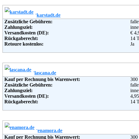
Weitere Zahlungsmethoden:
karstadt.de
Adresse:
bonp
Zusätzliche Gebühren:
fall
Hald
Zahlungsziel:
inne
221
Versandkosten (DE):
€ 4,
Telefon:
+49 
Rückgaberecht:
14 
Fax:
+49 
Retoure kostenlos:
Ja
Email:
serv
Retourenschein:
im P
Soziale Kanäle:
Lieferung in:
Weiterführende Informationen:
AG
Weitere Zahlungsmethoden:
lascana.de
Adresse:
KAR
Kauf per Rechnung bis Warenwert:
300
Theo
Zusätzliche Gebühren:
fall
451
Zahlungsziel:
inne
Telefon:
+49 
Versandkosten (DE):
4,95
Fax:
+49 
Rückgaberecht:
14 
Email:
hotl
Retoure kostenlos:
Ja
Soziale Kanäle:
Retourenschein:
im P
Weiterführende Informationen:
AG
Lieferung in:
Weitere Zahlungsmethoden:
enamora.de
Kauf per Rechnung bis Warenwert:
300
Adresse:
Ott