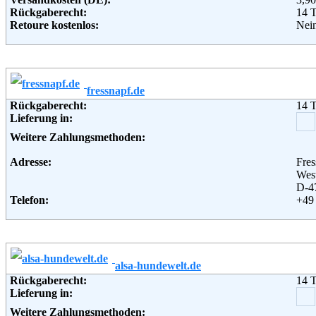
Rückgaberecht:
14 
Retoure kostenlos:
Nei
Retourenschein:
muss
Lieferung in:
Weitere Zahlungsmethoden:
fressnapf.de
Adresse:
Zoo
Rückgaberecht:
14 
Schu
Lieferung in:
521
Telefon:
+49 
Weitere Zahlungsmethoden:
Fax:
+49 
Email:
inf
Adresse:
Fre
Soziale Kanäle:
West
Weiterführende Informationen:
Blo
D-4
Telefon:
+49 
Fax:
+49 
Email:
inf
Soziale Kanäle:
Weiterführende Informationen:
Blo
alsa-hundewelt.de
Rückgaberecht:
14 
Lieferung in:
Weitere Zahlungsmethoden: