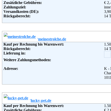
Email:
inf
Zusätzliche Gebühren:
€ 2,
Soziale Kanäle:
Zahlungsziel:
inne
Weiterführende Informationen:
Blo
Versandkosten (DE):
3,90
Rückgaberecht:
14 
Retoure kostenlos:
Nei
Retourenschein:
muss
Lieferung in:
Weitere Zahlungsmethoden:
meinestrolche.de
Kauf per Rechnung bis Warenwert:
1.50
Adresse:
Pet 
Rückgaberecht:
14 
Arns
Lieferung in:
993
Deu
Weitere Zahlungsmethoden:
Telefon:
03 6
Fax:
03 6
Adresse:
K -
Email:
info
Chau
Weiterführende Informationen:
AG
1011
Telefon:
030 
Email:
serv
Soziale Kanäle:
Weiterführende Informationen:
Blo
lucky-pet.de
Kauf per Rechnung bis Warenwert:
1.50
Zusätzliche Gebühren:
€ 2,