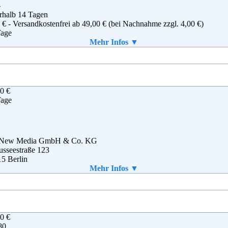
o@wunschfutter.de
-
rhalb 14 Tagen
g
,
AGB
 € - Versandkostenfrei ab 49,00 € (bei Nachnahme zzgl. 4,00 €)
Tage
n
Mehr Infos ▼
 angefordert werden
0 €
Logistic GbR
Tage
tädter Straße 95
34 Kirchheim
tschland
2 00 - 13 98 02
2 00 - 13 98 09
 New Media GmbH & Co. KG
@meintierdiscount.de
sseestraße 123
B
5 Berlin
- 367 277 333
Mehr Infos ▼
ice@meinestrolche.de
g
,
AGB
0 €
80