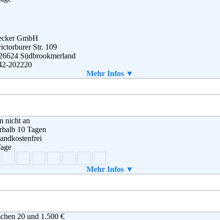
ecker GmbH
ictorburer Str. 109
 26624 Südbrookmerland
42-202220
42-4808
Mehr Infos ▼
o@schecker.de
en nicht an
rhalb 10 Tagen
andkostenfrei
Tage
Mehr Infos ▼
schfutter GmbH
enhorster Straße 142
47 Dortmund
0 6346700
chen 20 und 1.500 €