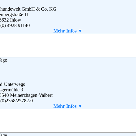
a-hundewelt GmbH & Co. KG
nbergstraße 11
6632 Ihlow
 (0) 4928 91140
 (0) 4928 91144
Mehr Infos ▼
o@alsa-hundewelt.de
g
,
AGB
Tage
d-Unterwegs
sgermühle 3
8540 Meinerzhagen-Valbert
 (0)2358/25782-0
 (0)2358/25782-29
Mehr Infos ▼
vice@hund-unterwegs.de
g
Tage