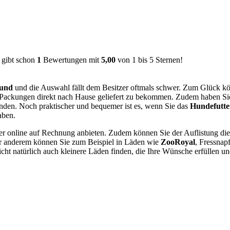
ibt schon
1
Bewertungen mit
5,00
von
1
bis
5
Sternen!
und
und die Auswahl fällt dem Besitzer oftmals schwer. Zum Glück kö
ren Packungen direkt nach Hause geliefert zu bekommen. Zudem haben Si
finden. Noch praktischer und bequemer ist es, wenn Sie das
Hundefutte
aben.
ter online auf Rechnung anbieten. Zudem können Sie der Auflistung d
ter anderem können Sie zum Beispiel in Läden wie
ZooRoyal
, Fressnap
ht natürlich auch kleinere Läden finden, die Ihre Wünsche erfüllen u