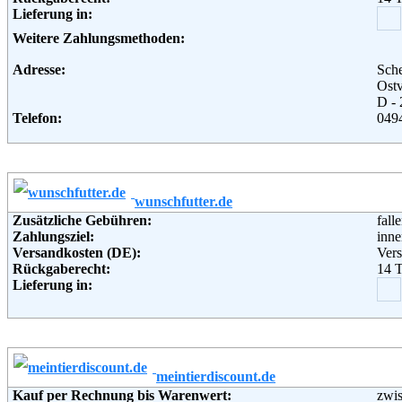
Lieferung in:
Weitere Zahlungsmethoden:
Adresse:
Sch
Ostv
D -
Telefon:
049
Fax:
049
Email:
inf
Soziale Kanäle:
wunschfutter.de
Zusätzliche Gebühren:
fall
Zahlungsziel:
inne
Versandkosten (DE):
Vers
Rückgaberecht:
14 
Lieferung in:
Weitere Zahlungsmethoden:
Adresse:
Wun
Lind
441
meintierdiscount.de
Telefon:
080
Kauf per Rechnung bis Warenwert:
zwis