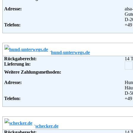
Adresse:
als
Gute
D-2
Telefon:
+49
Fax:
+49
Email:
inf
Soziale Kanäle:
Weiterführende Informationen:
Blo
hund-unterwegs.de
Rückgaberecht:
14 
Lieferung in:
Weitere Zahlungsmethoden:
Adresse:
Hun
Häu
D-5
Telefon:
+49
Fax:
+49
Email:
ser
Soziale Kanäle:
Weiterführende Informationen:
Blo
schecker.de
Rückgaberecht:
14 