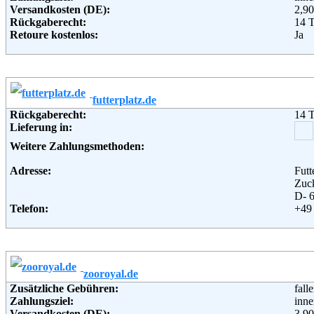
Versandkosten (DE):
2,90
Rückgaberecht:
14 
Retoure kostenlos:
Ja
Retourenschein:
kein
Lieferung in:
Weitere Zahlungsmethoden:
futterplatz.de
Adresse:
zoo
Rückgaberecht:
14 
Son
Lieferung in:
803
Telefon:
+49 
Weitere Zahlungsmethoden:
Fax:
+49 
Email:
imp
Adresse:
Fut
Soziale Kanäle:
Zuck
Weiterführende Informationen:
Blo
D- 
Telefon:
+49
Fax:
+49
Email:
info
Soziale Kanäle:
Weiterführende Informationen:
AG
zooroyal.de
Zusätzliche Gebühren:
fall
Zahlungsziel:
inne
Versandkosten (DE):
3,90