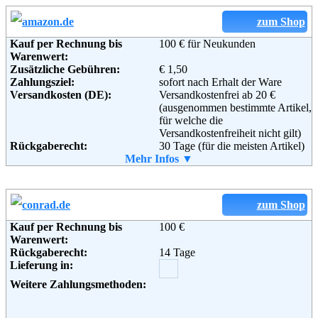
zum Shop
Kauf per Rechnung bis
100 € für Neukunden
Warenwert:
Zusätzliche Gebühren:
€ 1,50
Zahlungsziel:
sofort nach Erhalt der Ware
Versandkosten (DE):
Versandkostenfrei ab 20 €
(ausgenommen bestimmte Artikel,
für welche die
Versandkostenfreiheit nicht gilt)
Rückgaberecht:
30 Tage (für die meisten Artikel)
Retoure kostenlos:
Mehr Infos ▼
Ja, ab einem Warenwert von 40 €.
Retourenschein:
Muss selbst gedruckt werden
Lieferung in:
Weitere Zahlungsmethoden:
zum Shop
Kauf per Rechnung bis
100 €
Warenwert:
Rückgaberecht:
14 Tage
Adresse:
Amazon EU S.a.r.l.
Lieferung in:
Rue Plaetis
2338 Luxemburg
Weitere Zahlungsmethoden:
Telefon:
+49 (0)8 00-3 63 84 6
Email:
impressum@amazon.de
Soziale Kanäle: