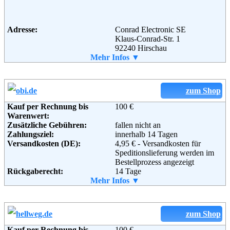
Adresse:
Conrad Electronic SE
Weiterführende
AGB
Klaus-Conrad-Str. 1
Informationen:
92240 Hirschau
Telefon:
Mehr Infos ▼
+49 (0) 1805 - 312111
Fax:
+49 (0) 1805 - 312110
Email:
webmaster@conrad.de
Soziale Kanäle:
zum Shop
Kauf per Rechnung bis
100 €
Warenwert:
Weiterführende
Blog
,
AGB
Zusätzliche Gebühren:
fallen nicht an
Informationen:
Zahlungsziel:
innerhalb 14 Tagen
Versandkosten (DE):
4,95 € - Versandkosten für
Speditionslieferung werden im
Bestellprozess angezeigt
Rückgaberecht:
14 Tage
Retoure kostenlos:
Mehr Infos ▼
Ja
Retourenschein:
im Paket enthalten
Lieferung in:
Weitere Zahlungsmethoden:
zum Shop
Kauf per Rechnung bis
100 €