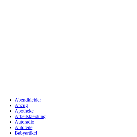
Abendkleider
Anzug
Apotheke
Arbeitskleidung
Autoradio
Autoteile
Babyartikel