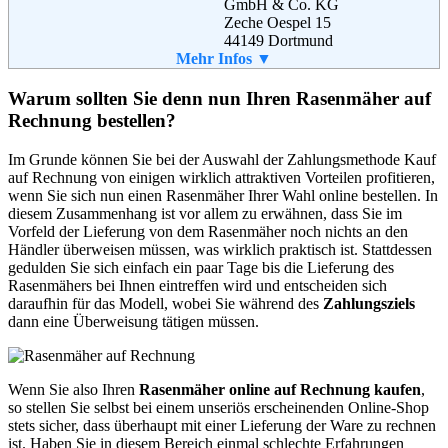
GmbH & Co. KG
Zeche Oespel 15
44149 Dortmund
Telefon:
Mehr Infos ▼
089 / 1 222 87 4 49
Email:
kundenservice@baywa-
baumarkt.de
Warum sollten Sie denn nun Ihren Rasenmäher auf
Weiterführende
AGB
Rechnung bestellen?
Informationen:
Im Grunde können Sie bei der Auswahl der Zahlungsmethode Kauf
auf Rechnung von einigen wirklich attraktiven Vorteilen profitieren,
wenn Sie sich nun einen Rasenmäher Ihrer Wahl online bestellen. In
diesem Zusammenhang ist vor allem zu erwähnen, dass Sie im
Vorfeld der Lieferung von dem Rasenmäher noch nichts an den
Händler überweisen müssen, was wirklich praktisch ist. Stattdessen
gedulden Sie sich einfach ein paar Tage bis die Lieferung des
Rasenmähers bei Ihnen eintreffen wird und entscheiden sich
daraufhin für das Modell, wobei Sie während des
Zahlungsziels
dann eine Überweisung tätigen müssen.
Wenn Sie also Ihren
Rasenmäher online auf Rechnung kaufen
,
so stellen Sie selbst bei einem unseriös erscheinenden Online-Shop
stets sicher, dass überhaupt mit einer Lieferung der Ware zu rechnen
ist. Haben Sie in diesem Bereich einmal schlechte Erfahrungen