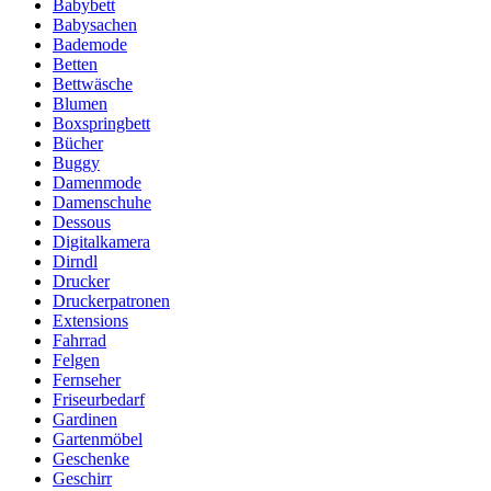
Babybett
Babysachen
Bademode
Betten
Bettwäsche
Blumen
Boxspringbett
Bücher
Buggy
Damenmode
Damenschuhe
Dessous
Digitalkamera
Dirndl
Drucker
Druckerpatronen
Extensions
Fahrrad
Felgen
Fernseher
Friseurbedarf
Gardinen
Gartenmöbel
Geschenke
Geschirr