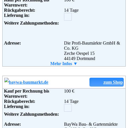
Warenwert:
Rückgaberecht:
14 Tage
Adresse:
OBI GmbH & Co. Deutschland
Lieferung in:
KG
Albert-Einstein-Straße 7-9
Weitere Zahlungsmethoden:
42929 Wermelskirchen
Deutschland / Germany
Telefon:
+49 (0) 1805 - 524 525
Fax:
+49 (0) 2196 - 761 019
Adresse:
Die Profi-Baumärkte GmbH &
Email:
info@obi.de
Co. KG
Soziale Kanäle:
Zeche Oespel 15
44149 Dortmund
Telefon:
Mehr Infos ▼
+49 (0) 231 - 22 61 82 40
Weiterführende
AGB
Fax:
+49 (0) 231 - 96 96 51 51
Informationen:
Email:
Kundenservice@hellweg.de
Weiterführende
AGB
zum Shop
Informationen:
Kauf per Rechnung bis
100 €
Warenwert:
Rückgaberecht:
14 Tage
Lieferung in:
Weitere Zahlungsmethoden:
Adresse:
BayWa Bau- & Gartenmärkte