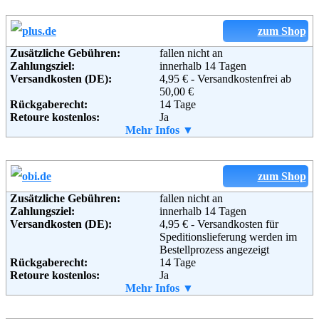
Weitere Zahlungsmethoden:
zum Shop
Zusätzliche Gebühren:
fallen nicht an
Zahlungsziel:
innerhalb 14 Tagen
Versandkosten (DE):
4,95 € - Versandkostenfrei ab
Adresse:
Plus Online GmbH
50,00 €
Rückgaberecht:
Wissollstraße 5-43
14 Tage
Retoure kostenlos:
45478 Mülheim an der Ruhr
Ja
Retourenschein:
Mehr Infos ▼
Deutschland
im Paket enthalten
Telefon:
Lieferung in:
+49 (0) 800 – 211 22 21
Email:
service@gartenxxl.de
Weitere Zahlungsmethoden:
Soziale Kanäle:
zum Shop
Zusätzliche Gebühren:
fallen nicht an
Weiterführende
Blog
,
AGB
Zahlungsziel:
innerhalb 14 Tagen
Informationen:
Versandkosten (DE):
4,95 € - Versandkosten für
Adresse:
Plus Online GmbH
Speditionslieferung werden im
Wissollstraße 5 - 43
Bestellprozess angezeigt
Rückgaberecht:
45478 Mülheim an der Ruhr
14 Tage
Telefon:
Retoure kostenlos:
+49 (0) 208 - 882290
Ja
Email:
Retourenschein:
Mehr Infos ▼
service@plus.de
im Paket enthalten
Soziale Kanäle:
Lieferung in: