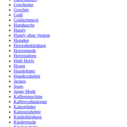
Geschenke
Geschirr
Gold
Goldschmuck
Handtasche
Handy
Handy ohne Vertrag
Hemden
Herrenbekleidung
Herrenmode
Herrenuhren
High Heels
Hosen
Hundefutter
Hundezubehör
Jacken
Jeans
Junge Mode
Kaffeemaschine
Kaffeevollautomat
Katzenfutter
Katzenzubehör
Kinderkleidung
Kindermode