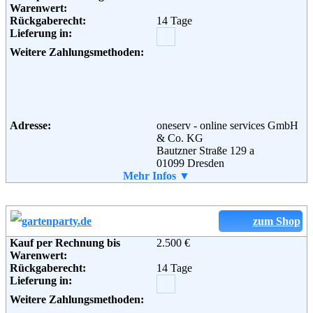
Warenwert:
Weiterführende
Blog
,
AGB
Rückgaberecht:
14 Tage
Informationen:
Lieferung in:
Weitere Zahlungsmethoden:
Adresse:
oneserv - online services GmbH
& Co. KG
Bautzner Straße 129 a
01099 Dresden
Telefon:
Mehr Infos ▼
+49 (0)351- 8894901
Fax:
+49 (0)351 – 8894902
Email:
info@oneserv.de
Soziale Kanäle:
zum Shop
Kauf per Rechnung bis
2.500 €
Weiterführende
Blog
,
AGB
Warenwert:
Informationen:
Rückgaberecht:
14 Tage
Lieferung in:
Weitere Zahlungsmethoden: