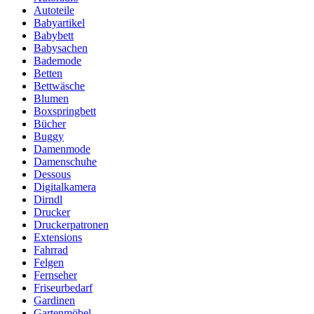
Autoteile
Babyartikel
Babybett
Babysachen
Bademode
Betten
Bettwäsche
Blumen
Boxspringbett
Bücher
Buggy
Damenmode
Damenschuhe
Dessous
Digitalkamera
Dirndl
Drucker
Druckerpatronen
Extensions
Fahrrad
Felgen
Fernseher
Friseurbedarf
Gardinen
Gartenmöbel