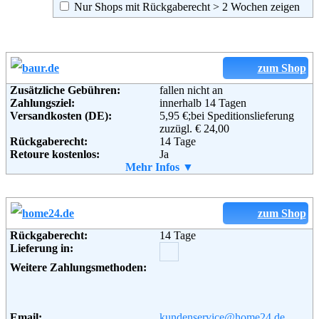
Nur Shops mit Rückgaberecht > 2 Wochen zeigen
zum Shop
Zusätzliche Gebühren:
fallen nicht an
Zahlungsziel:
innerhalb 14 Tagen
Versandkosten (DE):
5,95 €;bei Speditionslieferung
zuzügl. € 24,00
Rückgaberecht:
14 Tage
Retoure kostenlos:
Ja
Retourenschein:
Mehr Infos ▼
im Paket enthalten
Lieferung in:
Weitere Zahlungsmethoden:
zum Shop
Rückgaberecht:
14 Tage
Lieferung in:
Adresse:
Baur Versand (GmbH & Co KG)
Bahnhofstraße 10
Weitere Zahlungsmethoden:
96222 Burgkunstadt
Telefon:
+49 (0)180-530 50 50
Fax:
+49 (0)9572-91 22 55
Email:
service@baur.de
Email:
kundenservice@home24.de