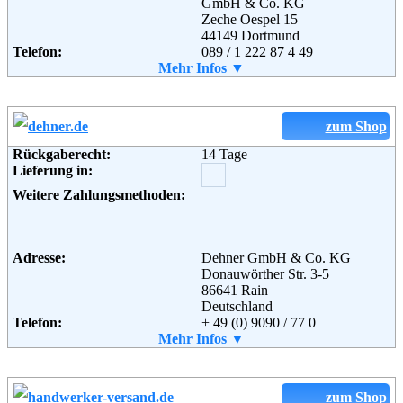
GmbH & Co. KG
Zeche Oespel 15
44149 Dortmund
Telefon:
089 / 1 222 87 4 49
Email:
Mehr Infos ▼
kundenservice@baywa-
baumarkt.de
Weiterführende
AGB
Informationen:
zum Shop
Rückgaberecht:
14 Tage
Lieferung in:
Weitere Zahlungsmethoden:
Adresse:
Dehner GmbH & Co. KG
Donauwörther Str. 3-5
86641 Rain
Deutschland
Telefon:
+ 49 (0) 9090 / 77 0
Fax:
Mehr Infos ▼
+ 49 (0) 9090 / 77 77 70
Email:
info@dehner.de
Weiterführende
AGB
Informationen:
zum Shop