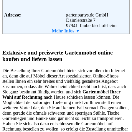
Adresse:
gartenpartys.de GmbH
Daimlerstraße 7
97941 Tauberbischofsheim
Telefon:
Mehr Infos ▼
0 93 41 - 92 10 55
Email:
info@gartenparty.de
Soziale Kanäle:
Exklusive und preiswerte Gartenmöbel online
kaufen und liefern lassen
Weiterführende
Blog
,
AGB
Informationen:
Die Bestellung Ihrer Gartenmöbel bietet sich vor allem im Internet
an, denn die auf Möbel dieser Art spezialisierten Online-Shops
stellen Ihnen ein sehr breites und vielfältig gestaltetes Angebot
zusammen, sodass die Wahrscheinlichkeit recht hoch ist, dass auch
Sie ganz bestimmt fündig werden und sich
Gartenmöbel Ihrer
Wahl auf Rechnung
nach Hause schicken lassen können. Die
Möglichkeit der sofortigen Lieferung direkt zu Ihnen stellt einen
weiteren Vorteil dar, den Sie auf keinen Fall vernachlässigen sollten,
denn gerade die oftmals schweren und sperrigen Stühle, Tische,
Gartenliegen und Bänke sind gar nicht so leicht zu transportieren.
Haben Sie sich also dazu entschlossen die Gartenmöbel auf
Rechnung bestellen zu wollen, so erfolgt die Zustellung unmittelbar