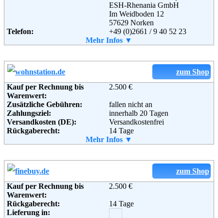
ESH-Rhenania GmbH
Im Weidboden 12
57629 Norken
Telefon:
+49 (0)2661 / 9 40 52 23
Fax:
Mehr Infos ▼
+49 (0)2661 / 9 40 52 52
Email:
info@tom-garten.de
Soziale Kanäle:
Weiterführende
AGB
zum Shop
Informationen:
Kauf per Rechnung bis
2.500 €
Warenwert:
Zusätzliche Gebühren:
fallen nicht an
Zahlungsziel:
innerhalb 20 Tagen
Versandkosten (DE):
Versandkostenfrei
Rückgaberecht:
14 Tage
Retoure kostenlos:
Mehr Infos ▼
Ja
Retourenschein:
kein Retourschein - Ware wird
ggf. abgeholt.
Lieferung in:
zum Shop
Kauf per Rechnung bis
2.500 €
Warenwert:
Rückgaberecht:
14 Tage
Lieferung in: