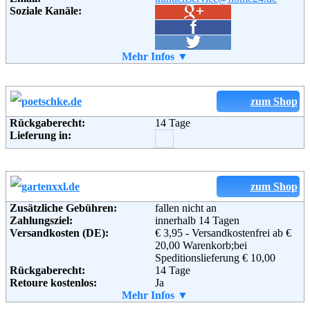
Soziale Kanäle:
Soziale Kanäle:
Weiterführende
Blog
,
AGB
Weiterführende
Mehr Infos ▼
Blog
,
AGB
Informationen:
Informationen:
zum Shop
Rückgaberecht:
14 Tage
Lieferung in:
zum Shop
Zusätzliche Gebühren:
fallen nicht an
Zahlungsziel:
innerhalb 14 Tagen
Versandkosten (DE):
€ 3,95 - Versandkostenfrei ab €
20,00 Warenkorb;bei
Speditionslieferung € 10,00
Rückgaberecht:
14 Tage
Retoure kostenlos:
Ja
Retourenschein:
Mehr Infos ▼
im Paket enthalten
Lieferung in: