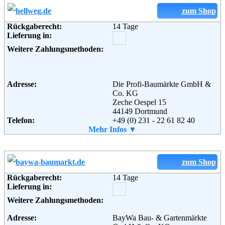
Weitere Zahlungsmethoden:
Weiterführende
Blog
,
AGB
zum Shop
Informationen:
Rückgaberecht:
14 Tage
Lieferung in:
Adresse:
OBI GmbH & Co. Deutschland
KG
Weitere Zahlungsmethoden:
Albert-Einstein-Straße 7-9
42929 Wermelskirchen
Deutschland / Germany
Telefon:
+49 (0) 1805 - 524 525
Adresse:
Die Profi-Baumärkte GmbH &
Fax:
+49 (0) 2196 - 761 019
Co. KG
Email:
info@obi.de
Zeche Oespel 15
Soziale Kanäle:
44149 Dortmund
Telefon:
+49 (0) 231 - 22 61 82 40
Fax:
Mehr Infos ▼
+49 (0) 231 - 96 96 51 51
Weiterführende
AGB
Email:
Kundenservice@hellweg.de
Informationen:
Weiterführende
AGB
Informationen:
zum Shop
Rückgaberecht:
14 Tage
Lieferung in:
Weitere Zahlungsmethoden:
Adresse:
BayWa Bau- & Gartenmärkte